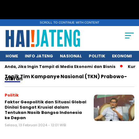
SCROLL TO CONTINUE WITH CONTENT
HOME
INFO JATENG
NASIONAL
POLITIK
EKONOMI
 Anda, Jika Ingin Tampil di Media Ekonomi dan Bisnis
Kunci U
Topik
Tim Kampanye Nasional (TKN) Prabowo-
Gibran
Politik
Faktor Geopolitik dan Situasi Global
Dinilai Sangat Krusial dalam
Tentukan Nasib Bangsa Indonesia
ke Depan
Selasa, 13 Februari 2024 - 12:01 WIB