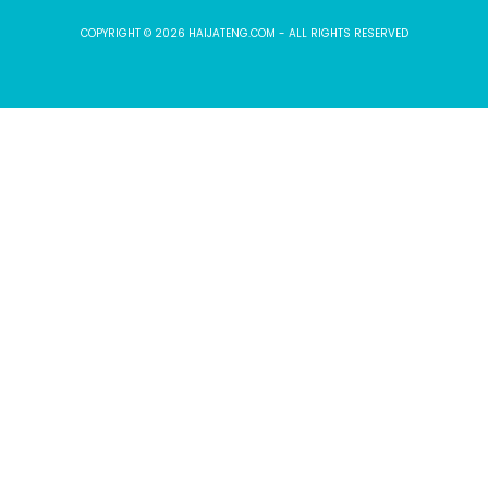
COPYRIGHT © 2026 HAIJATENG.COM - ALL RIGHTS RESERVED