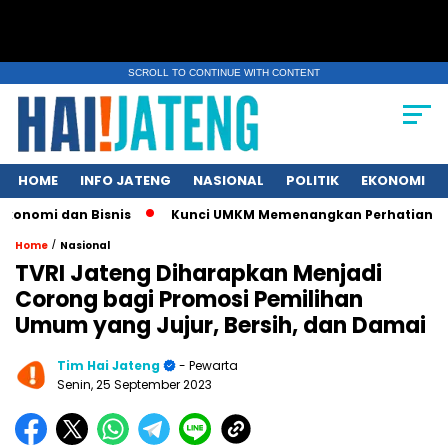
SCROLL TO CONTINUE WITH CONTENT
HOME
INFO JATENG
NASIONAL
POLITIK
EKONOMI
dan Bisnis
Kunci UMKM Memenangkan Perhatian Media dan Pas
/
Home
Nasional
TVRI Jateng Diharapkan Menjadi
Corong bagi Promosi Pemilihan
Umum yang Jujur, Bersih, dan Damai
Tim Hai Jateng
- Pewarta
Senin, 25 September 2023