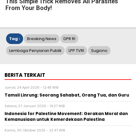
This Simple Trick Removes All Parasites
From Your Body!
Tag :
Breaking News
DPR RI
Lembaga Penyiaran Publik
LPP TVRI
Sugiono
BERITA TERKAIT
Jumat, 24 April 2026 - 12:48 WIB
Tamsil Linrung: Seorang Sahabat, Orang Tua, dan Guru
Selasa, 27 Januari 2026 - 19:27 WIB
Indonesia for Palestine Movement: Gerakan Moral dan
Kemanusiaan untuk Kemerdekaan Palestina
Kamis, 30 Oktober 2025 - 22:47 WIB