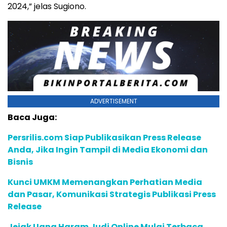
2024,” jelas Sugiono.
ADVERTISEMENT
Baca Juga:
Persrilis.com Siap Publikasikan Press Release
Anda, Jika Ingin Tampil di Media Ekonomi dan
Bisnis
Kunci UMKM Memenangkan Perhatian Media
dan Pasar, Komunikasi Strategis Publikasi Press
Release
Jejak Uang Haram Judi Online Mulai Terbaca,