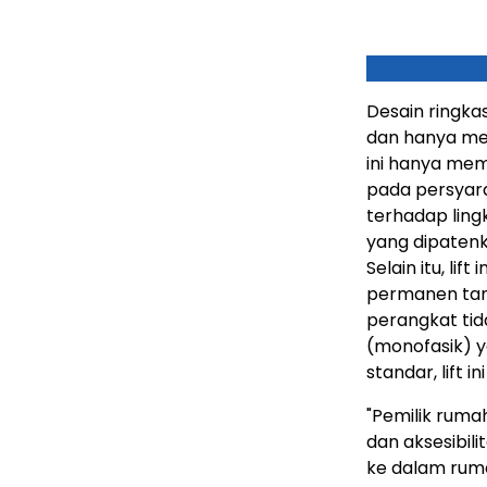
Desain ringka
dan hanya mem
ini hanya mem
pada persyara
terhadap lin
yang dipaten
Selain itu, li
permanen tanp
perangkat tid
(monofasik) 
standar, lift 
"Pemilik rum
dan aksesibili
ke dalam rumah