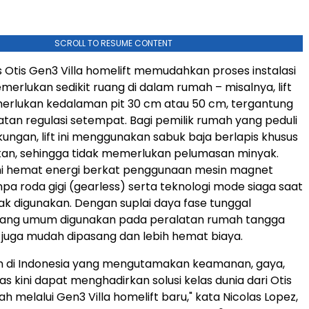
SCROLL TO RESUME CONTENT
s Otis Gen3 Villa homelift memudahkan proses instalasi
erlukan sedikit ruang di dalam rumah – misalnya, lift
erlukan kedalaman pit 30 cm atau 50 cm, tergantung
tan regulasi setempat. Bagi pemilik rumah yang peduli
gkungan,
lift ini menggunakan
sabuk baja berlapis khusus
kan, sehingga tidak memerlukan pelumasan minyak.
ft ini hemat energi berkat penggunaan mesin magnet
a roda gigi (gearless) serta teknologi mode siaga saat
ak digunakan. Dengan suplai daya fase tunggal
yang umum digunakan pada peralatan rumah tangga
ini juga mudah dipasang dan lebih hemat biaya.
ah di Indonesia yang mengutamakan keamanan, gaya,
tas kini dapat menghadirkan solusi kelas dunia dari Otis
 melalui Gen3 Villa homelift baru," kata Nicolas Lopez,