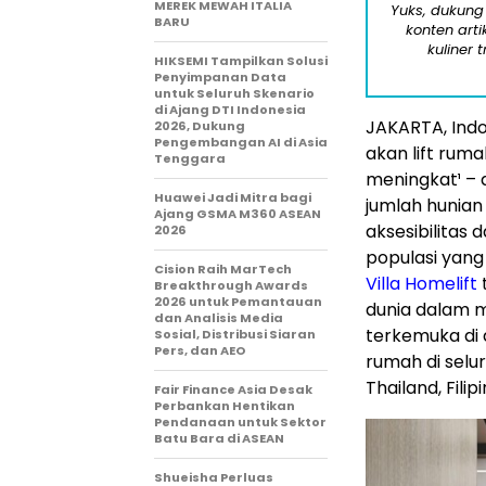
MEREK MEWAH ITALIA
Yuks, dukung
BARU
konten arti
kuliner 
HIKSEMI Tampilkan Solusi
Penyimpanan Data
untuk Seluruh Skenario
di Ajang DTI Indonesia
JAKARTA, Indo
2026, Dukung
Pengembangan AI di Asia
akan
lift ruma
Tenggara
meningkat¹ – 
Huawei Jadi Mitra bagi
jumlah hunian
Ajang GSMA M360 ASEAN
aksesibilitas
2026
populasi yang
Cision Raih MarTech
Villa Homelift
Breakthrough Awards
2026 untuk Pemantauan
dunia
dalam
m
dan Analisis Media
terkemuka di 
Sosial, Distribusi Siaran
Pers, dan AEO
rumah di seluru
Thailand, Fili
Fair Finance Asia Desak
Perbankan Hentikan
Pendanaan untuk Sektor
Batu Bara di ASEAN
Shueisha Perluas