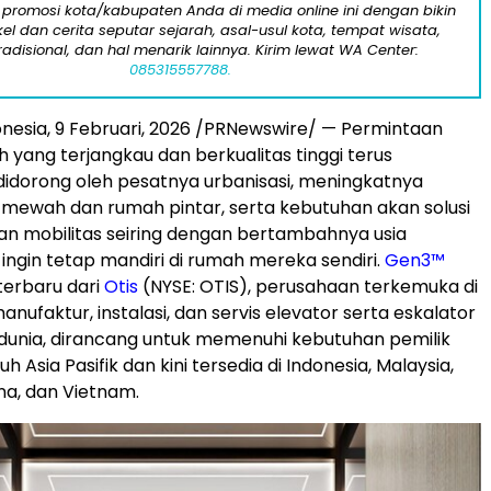
 promosi kota/kabupaten Anda di media online ini dengan bikin
kel dan cerita seputar sejarah, asal-usul kota, tempat wisata,
tradisional, dan hal menarik lainnya. Kirim lewat WA Center:
085315557788.
nesia,
9 Februari, 2026
/PRNewswire/ — Permintaan
h yang terjangkau dan berkualitas tinggi terus
didorong oleh pesatnya urbanisasi, meningkatnya
 mewah dan rumah pintar, serta kebutuhan akan solusi
 dan mobilitas seiring dengan bertambahnya usia
 ingin tetap mandiri di rumah mereka sendiri.
Gen3™
terbaru dari
Otis
(NYSE: OTIS), perusahaan
terkemuka di
anufaktur, instalasi, dan servis elevator serta eskalator
dunia, dirancang untuk memenuhi kebutuhan pemilik
h Asia Pasifik dan kini tersedia di Indonesia, Malaysia,
pina, dan Vietnam.