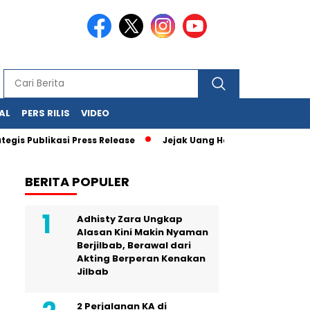
AL
PERS RILIS
VIDEO
ikasi Press Release
Jejak Uang Haram Judi Online Mulai Ter
BERITA POPULER
Adhisty Zara Ungkap
Alasan Kini Makin Nyaman
Berjilbab, Berawal dari
Akting Berperan Kenakan
Jilbab
2 Perjalanan KA di