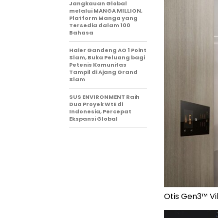
Jangkauan Global
melalui MANGA MILLION,
Platform Manga yang
Tersedia dalam 100
Bahasa
Haier Gandeng AO 1 Point
Slam, Buka Peluang bagi
Petenis Komunitas
Tampil di Ajang Grand
Slam
SUS ENVIRONMENT Raih
Dua Proyek WtE di
Indonesia, Percepat
Ekspansi Global
Otis Gen3™ Vil