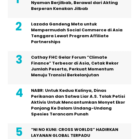
Nyaman Berjilbab, Berawal dari Akting
Berperan Kenakan Jilbab
Lazada Gandeng Meta untuk
Mempermudah Social Commerce di Asia
Tenggara Lewat Program Affiliate
Partnerships
Cathay FHC Gelar Forum “Climate
Finance” Terbesar di Asia, Cetak Rekor
Jumlah Peserta, Perkuat Momentum
Menuju Transisi Berkelanjutan
NABR: Untuk Kedua Kalinya, Dinas
Perikanan dan Satwa Liar A.S. Tolak Petisi
Aktivis Untuk Mencantumkan Monyet Ekor
Panjang Ke Dalam Undang-Undang
Spesies Terancam Punah
“NI NO KUNI: CROSS WORLDS” HADIRKAN
LAYANAN GLOBAL TERPADU