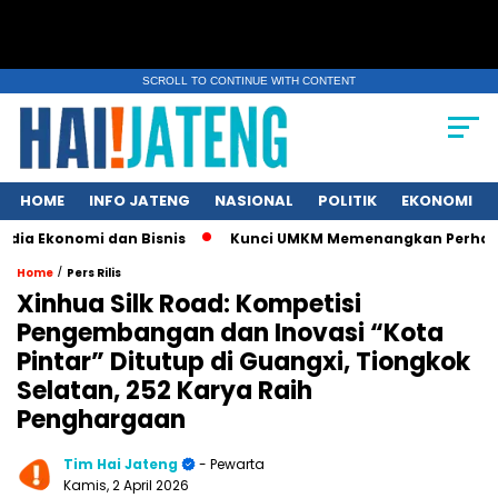
SCROLL TO CONTINUE WITH CONTENT
HOME
INFO JATENG
NASIONAL
POLITIK
EKONOMI
onomi dan Bisnis
Kunci UMKM Memenangkan Perhatian Media d
/
Home
Pers Rilis
Xinhua Silk Road: Kompetisi
Pengembangan dan Inovasi “Kota
Pintar” Ditutup di Guangxi, Tiongkok
Selatan, 252 Karya Raih
Penghargaan
Tim Hai Jateng
- Pewarta
Kamis, 2 April 2026