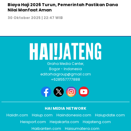
Biaya Haji 2026 Turun, Pemerintah Pastikan Dana
Nilai Manfaat Aman
30 Oktober 2025 | 22:47 WIB
Graha Media Center,
Bogor - Indonesia
editorhaigroup@gmail.com
+628557777888
HAI MEDIA NETWORK
Haiidn.com
Haiup.com
Haiindonesia.com
Haiupdate.com
Heisport.com
Heijakarta.com
Haijateng.com
Haibanten.com
Haisumatera.com