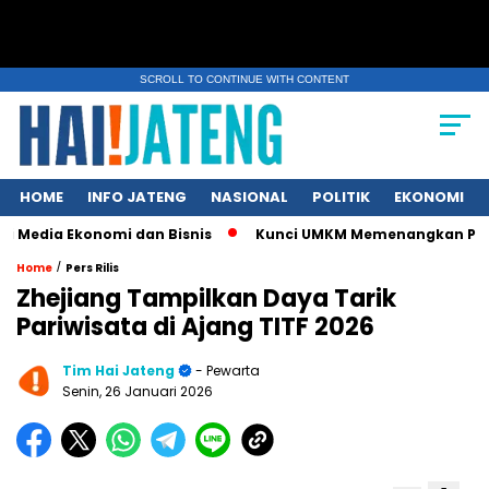
SCROLL TO CONTINUE WITH CONTENT
HOME
INFO JATENG
NASIONAL
POLITIK
EKONOMI
dia Ekonomi dan Bisnis
Kunci UMKM Memenangkan Perhatian Me
/
Home
Pers Rilis
Zhejiang Tampilkan Daya Tarik
Pariwisata di Ajang TITF 2026
Tim Hai Jateng
- Pewarta
Senin, 26 Januari 2026