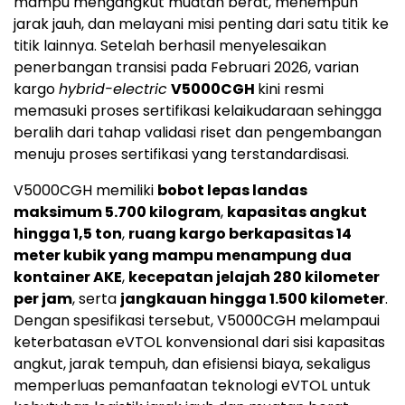
mampu mengangkut muatan berat, menempuh
jarak jauh, dan melayani misi penting dari satu titik ke
titik lainnya. Setelah berhasil menyelesaikan
penerbangan transisi pada Februari 2026, varian
kargo
hybrid-electric
V5000CGH
kini resmi
memasuki proses sertifikasi kelaikudaraan sehingga
beralih dari tahap validasi riset dan pengembangan
menuju proses sertifikasi yang terstandardisasi.
V5000CGH memiliki
bobot lepas landas
maksimum 5.700 kilogram
,
kapasitas angkut
hingga 1,5 ton
,
ruang kargo berkapasitas 14
meter kubik yang mampu menampung dua
kontainer AKE
,
kecepatan jelajah 280 kilometer
per jam
, serta
jangkauan hingga 1.500 kilometer
.
Dengan spesifikasi tersebut, V5000CGH melampaui
keterbatasan eVTOL konvensional dari sisi kapasitas
angkut, jarak tempuh, dan efisiensi biaya, sekaligus
memperluas pemanfaatan teknologi eVTOL untuk