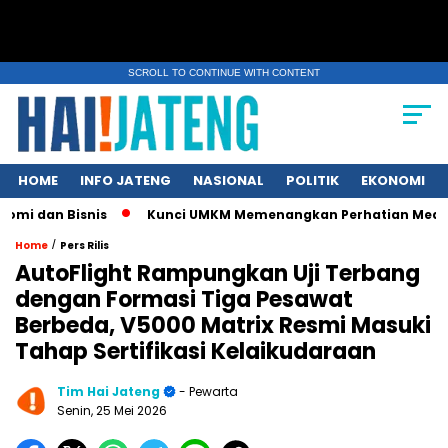
SCROLL TO CONTINUE WITH CONTENT
HOME
INFO JATENG
NASIONAL
POLITIK
EKONOMI
Bisnis
Kunci UMKM Memenangkan Perhatian Media dan Pasar, 
/
Home
Pers Rilis
AutoFlight Rampungkan Uji Terbang
dengan Formasi Tiga Pesawat
Berbeda, V5000 Matrix Resmi Masuki
Tahap Sertifikasi Kelaikudaraan
Tim Hai Jateng
- Pewarta
Senin, 25 Mei 2026