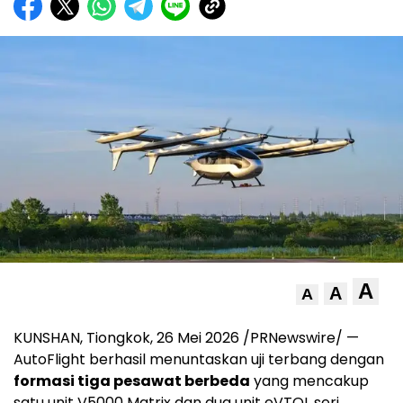
A
A
A
KUNSHAN, Tiongkok, 26 Mei 2026 /PRNewswire/ —
AutoFlight berhasil menuntaskan uji terbang dengan
formasi tiga pesawat berbeda
yang mencakup
satu unit V5000 Matrix dan dua unit eVTOL seri