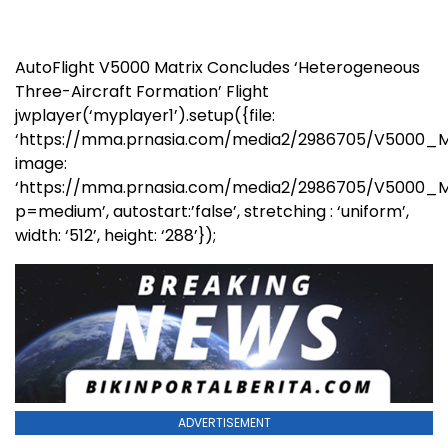
AutoFlight V5000 Matrix Concludes ‘Heterogeneous
Three-Aircraft Formation’ Flight
jwplayer(‘myplayer1’).setup({file:
‘https://mma.prnasia.com/media2/2986705/V5000_Ma
image:
‘https://mma.prnasia.com/media2/2986705/V5000_M
p=medium’, autostart:’false’, stretching : ‘uniform’,
width: ‘512’, height: ‘288’});
ADVERTISEMENT