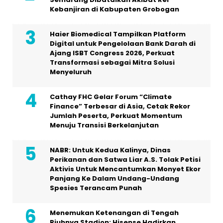
Kebanjiran di Kabupaten Grobogan
Haier Biomedical Tampilkan Platform
Digital untuk Pengelolaan Bank Darah di
Ajang ISBT Congress 2026, Perkuat
Transformasi sebagai Mitra Solusi
Menyeluruh
Cathay FHC Gelar Forum “Climate
Finance” Terbesar di Asia, Cetak Rekor
Jumlah Peserta, Perkuat Momentum
Menuju Transisi Berkelanjutan
NABR: Untuk Kedua Kalinya, Dinas
Perikanan dan Satwa Liar A.S. Tolak Petisi
Aktivis Untuk Mencantumkan Monyet Ekor
Panjang Ke Dalam Undang-Undang
Spesies Terancam Punah
Menemukan Ketenangan di Tengah
Riuhnya Stadion: Hisense Hadirkan