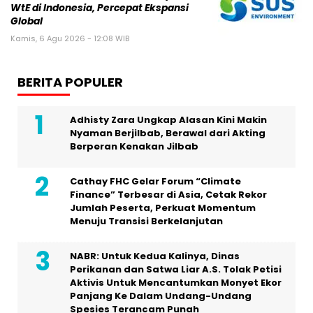
WtE di Indonesia, Percepat Ekspansi
Global
Kamis, 6 Agu 2026 - 12:08 WIB
BERITA POPULER
Adhisty Zara Ungkap Alasan Kini Makin
Nyaman Berjilbab, Berawal dari Akting
Berperan Kenakan Jilbab
Cathay FHC Gelar Forum “Climate
Finance” Terbesar di Asia, Cetak Rekor
Jumlah Peserta, Perkuat Momentum
Menuju Transisi Berkelanjutan
NABR: Untuk Kedua Kalinya, Dinas
Perikanan dan Satwa Liar A.S. Tolak Petisi
Aktivis Untuk Mencantumkan Monyet Ekor
Panjang Ke Dalam Undang-Undang
Spesies Terancam Punah