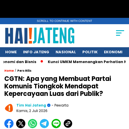
SCROLL TO CONTINUE WITH CONTENT
HOME
INFO JATENG
NASIONAL
POLITIK
EKONOMI
dan Bisnis
Kunci UMKM Memenangkan Perhatian Media dan Pas
/
Home
Pers Rilis
CGTN: Apa yang Membuat Partai
Komunis Tiongkok Mendapat
Kepercayaan Luas dari Publik?
Tim Hai Jateng
- Pewarta
Kamis, 2 Juli 2026