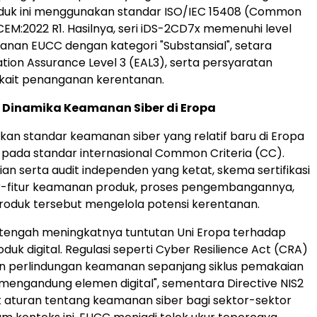
oduk ini menggunakan standar ISO/IEC 15408 (Common
CEM:2022 R1. Hasilnya, seri iDS-2CD7x memenuhi level
nan EUCC dengan kategori "Substansial", setara
tion Assurance Level 3 (EAL3), serta persyaratan
rkait penanganan kerentanan.
Dinamika Keamanan Siber di Eropa
n standar keamanan siber yang relatif baru di Eropa
pada standar internasional Common Criteria (CC).
ian serta audit independen yang ketat, skema sertifikasi
itur-fitur keamanan produk, proses pengembangannya,
roduk tersebut mengelola potensi kerentanan.
 tengah meningkatnya tuntutan Uni Eropa terhadap
uk digital. Regulasi seperti Cyber Resilience Act (CRA)
 perlindungan keamanan sepanjang siklus pemakaian
mengandung elemen digital", sementara Directive NIS2
aturan tentang keamanan siber bagi sektor-sektor