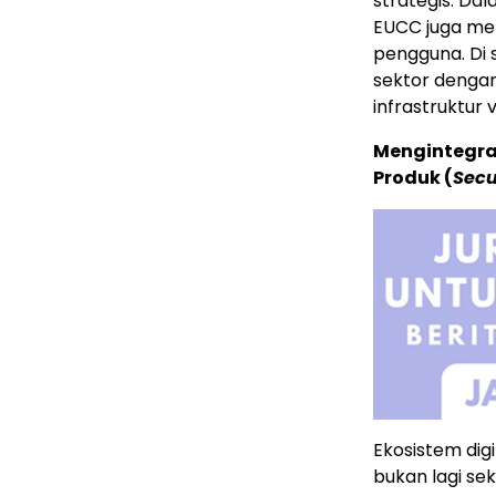
strategis. Dal
EUCC juga men
pengguna. Di s
sektor dengan
infrastruktur v
Mengintegra
Produk (
Secu
Ekosistem digi
bukan lagi se