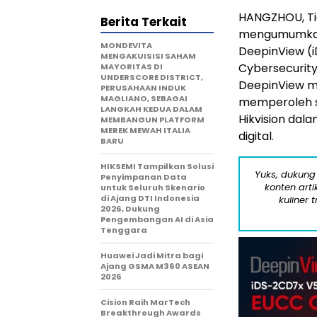
HANGZHOU, T
Berita Terkait
mengumumkan
MONDEVITA
DeepinView (i
MENGAKUISISI SAHAM
Cybersecurity
MAYORITAS DI
UNDERSCORE DISTRICT,
DeepinView m
PERUSAHAAN INDUK
MAGLIANO, SEBAGAI
memperoleh s
LANGKAH KEDUA DALAM
Hikvision dal
MEMBANGUN PLATFORM
MEREK MEWAH ITALIA
digital.
BARU
HIKSEMI Tampilkan Solusi
Yuks, dukung
Penyimpanan Data
konten arti
untuk Seluruh Skenario
di Ajang DTI Indonesia
kuliner 
2026, Dukung
Pengembangan AI di Asia
Tenggara
Huawei Jadi Mitra bagi
Ajang GSMA M360 ASEAN
2026
Cision Raih MarTech
Breakthrough Awards