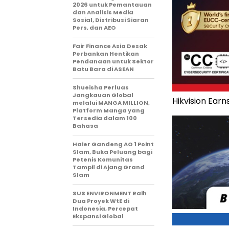
2026 untuk Pemantauan
dan Analisis Media
Sosial, Distribusi Siaran
Pers, dan AEO
Fair Finance Asia Desak
Perbankan Hentikan
Pendanaan untuk Sektor
Batu Bara di ASEAN
Shueisha Perluas
Jangkauan Global
Hikvision Ear
melalui MANGA MILLION,
Platform Manga yang
Tersedia dalam 100
Bahasa
Haier Gandeng AO 1 Point
Slam, Buka Peluang bagi
Petenis Komunitas
Tampil di Ajang Grand
Slam
SUS ENVIRONMENT Raih
Dua Proyek WtE di
Indonesia, Percepat
Ekspansi Global