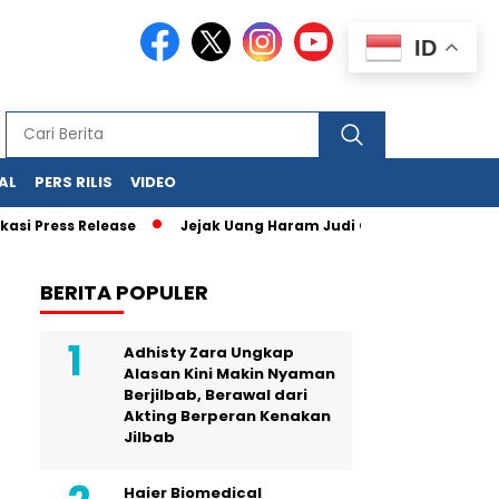
ID
AL
PERS RILIS
VIDEO
 Release
Jejak Uang Haram Judi Online Mulai Terbaca, Dana 
BERITA POPULER
Adhisty Zara Ungkap
Alasan Kini Makin Nyaman
Berjilbab, Berawal dari
Akting Berperan Kenakan
Jilbab
Haier Biomedical