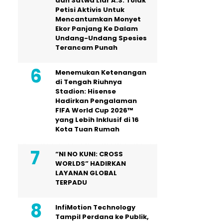
dan Satwa Liar A.S. Tolak
Petisi Aktivis Untuk
Mencantumkan Monyet
Ekor Panjang Ke Dalam
Undang-Undang Spesies
Terancam Punah
Menemukan Ketenangan
di Tengah Riuhnya
Stadion: Hisense
Hadirkan Pengalaman
FIFA World Cup 2026™
yang Lebih Inklusif di 16
Kota Tuan Rumah
“NI NO KUNI: CROSS
WORLDS” HADIRKAN
LAYANAN GLOBAL
TERPADU
InfiMotion Technology
Tampil Perdana ke Publik,