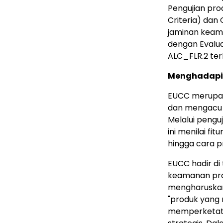
Pengujian pr
Criteria) dan 
jaminan keama
dengan Evalua
ALC_FLR.2 te
Menghadapi 
EUCC merupaka
dan mengacu 
Melalui penguj
ini menilai f
hingga cara p
EUCC hadir di
keamanan prod
mengharuskan
"produk yang 
memperketat 