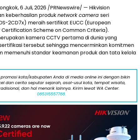
iongkok
,
6 Juli, 2026
/PRNewswire/ — Hikvision
 keberhasilan produk
network camera
seri
DS-2CD7x) meraih sertifikat EUCC (European
 Certification Scheme on Common Criteria).
erupakan kamera CCTV pertama di dunia yang
ertifikasi tersebut sehingga mencerminkan komitmen
am memenuhi standar keamanan produk dan tata kelola
 promosi kota/kabupaten Anda di media online ini dengan bikin
kel dan cerita seputar sejarah, asal-usul kota, tempat wisata,
tradisional, dan hal menarik lainnya. Kirim lewat WA Center:
085315557788.