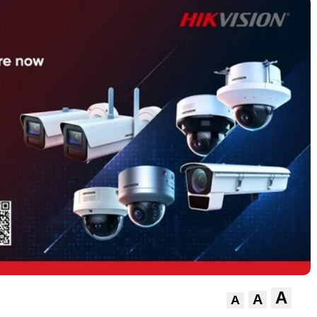
A
A
A