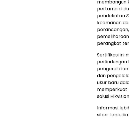
membangun k
pertama di du
pendekatan
S
keamanan dal
perancangan, 
pemeliharaan
perangkat ter
Sertifikasi i
perlindungan k
pengendalian 
dan pengelola
ukur baru dal
memperkuat k
solusi Hikvision
Informasi lebi
siber tersedia