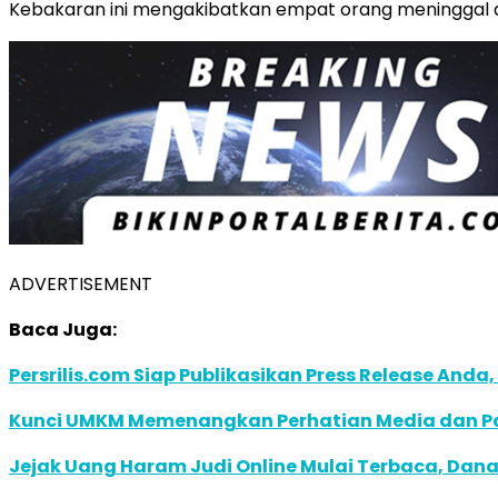
Kebakaran ini mengakibatkan empat orang meninggal d
ADVERTISEMENT
Baca Juga:
Persrilis.com Siap Publikasikan Press Release Anda,
Kunci UMKM Memenangkan Perhatian Media dan Pasa
Jejak Uang Haram Judi Online Mulai Terbaca, Dana 