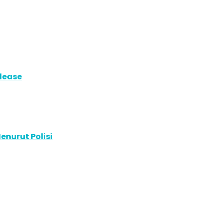
elease
enurut Polisi