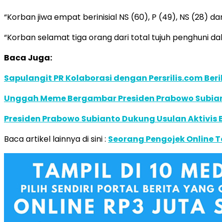
“Korban jiwa empat berinisial NS (60), P (49), NS (28) d
“Korban selamat tiga orang dari total tujuh penghuni da
Baca Juga:
Sapulangit PR Kolaborasi dengan Persrilis.com Ber
Unggah Meme Bergambar Presiden Prabowo Subianto
Presiden Prabowo Subianto Dukung Usulan Aktivis
Baca artikel lainnya di sini :
Seorang Pengojek Online Te