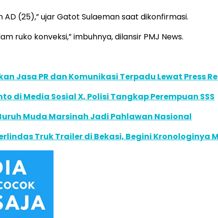
an AD (25),” ujar Gatot Sulaeman saat dikonfirmasi.
lam ruko konveksi,” imbuhnya, dilansir PMJ News.
ikan Jasa PR dan Komunikasi Terpadu Lewat Press R
 di Media Sosial X, Polisi Tangkap Perempuan SSS
 Buruh Muda Marsinah Jadi Pahlawan Nasional
rlindas Truk Trailer di Bekasi, Begini Kronologinya M