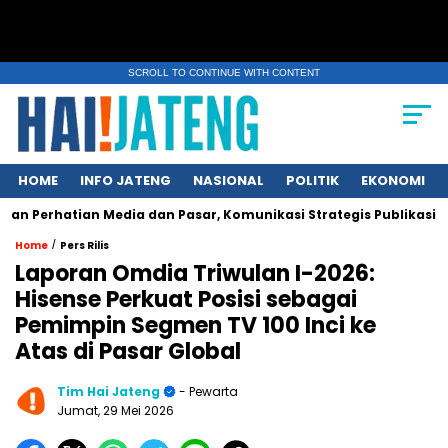
SCROLL TO CONTINUE WITH CONTENT
HOME
INFO JATENG
NASIONAL
POLITIK
EKONOMI
an Media dan Pasar, Komunikasi Strategis Publikasi Press Rele
/
Home
Pers Rilis
Laporan Omdia Triwulan I-2026:
Hisense Perkuat Posisi sebagai
Pemimpin Segmen TV 100 Inci ke
Atas di Pasar Global
Tim Hai Jateng
- Pewarta
Jumat, 29 Mei 2026