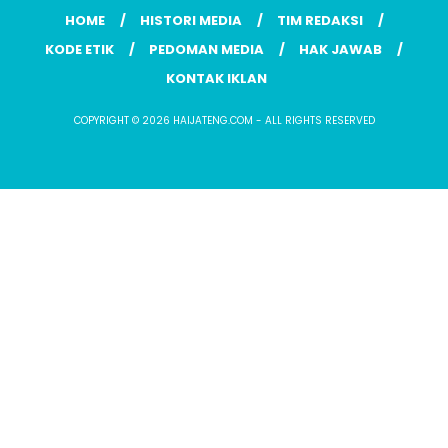
HOME
HISTORI MEDIA
TIM REDAKSI
KODE ETIK
PEDOMAN MEDIA
HAK JAWAB
KONTAK IKLAN
COPYRIGHT © 2026 HAIJATENG.COM - ALL RIGHTS RESERVED