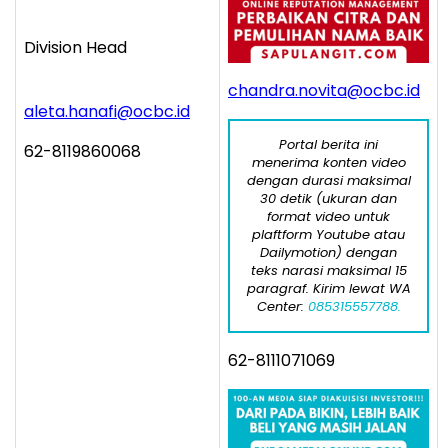
Division Head
chandra.novita@ocbc.id
aleta.hanafi@ocbc.id
Portal berita ini
62-8119860068
menerima konten video
dengan durasi maksimal
30 detik (ukuran dan
format video untuk
plaftform Youtube atau
Dailymotion) dengan
teks narasi maksimal 15
paragraf. Kirim lewat WA
Center:
085315557788.
62-8111071069