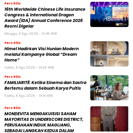
Pers Rilis
16th Worldwide Chinese Life Insurance
Congress & International Dragon
Award (IDA) Annual Conference 2026
Resmi Digelar
Minggu, 9 Agu 2026 - 01:45 WIB
Pers Rilis
Himel Hadirkan Visi Hunian Modern
melalui Kampanye Global “Dream
Home”
Sabtu, 8 Agu 2026 - 14:26 WIB
Pers Rilis
FAMILIARITÉ: Ketika Sinema dan Sastra
Bertemu dalam Sebuah Karya Puitis
Sabtu, 8 Agu 2026 - 14:19 WIB
Pers Rilis
MONDEVITA MENGAKUISISI SAHAM
MAYORITAS DI UNDERSCORE DISTRICT,
PERUSAHAAN INDUK MAGLIANO,
SEBAGAI LANGKAH KEDUA DALAM