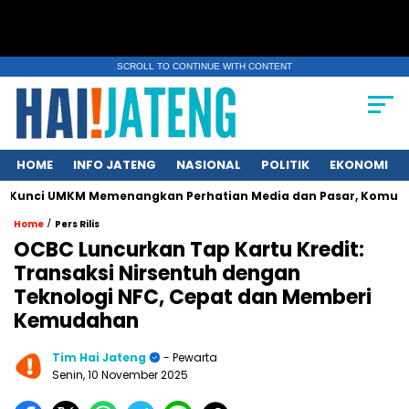
SCROLL TO CONTINUE WITH CONTENT
HOME
INFO JATENG
NASIONAL
POLITIK
EKONOMI
M Memenangkan Perhatian Media dan Pasar, Komunikasi Strategi
/
Home
Pers Rilis
OCBC Luncurkan Tap Kartu Kredit:
Transaksi Nirsentuh dengan
Teknologi NFC, Cepat dan Memberi
Kemudahan
Tim Hai Jateng
- Pewarta
Senin, 10 November 2025