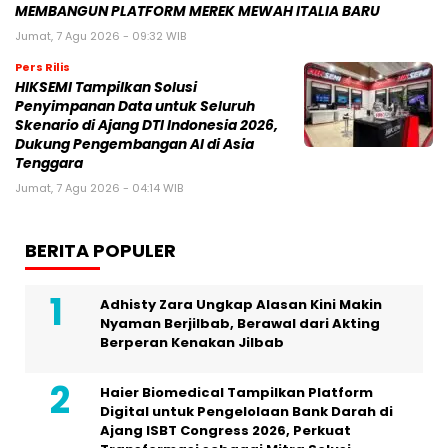
MEMBANGUN PLATFORM MEREK MEWAH ITALIA BARU
Jumat, 7 Agu 2026 - 09:32 WIB
Pers Rilis
HIKSEMI Tampilkan Solusi
Penyimpanan Data untuk Seluruh
Skenario di Ajang DTI Indonesia 2026,
Dukung Pengembangan AI di Asia
Tenggara
Jumat, 7 Agu 2026 - 04:14 WIB
BERITA POPULER
Adhisty Zara Ungkap Alasan Kini Makin
Nyaman Berjilbab, Berawal dari Akting
Berperan Kenakan Jilbab
Haier Biomedical Tampilkan Platform
Digital untuk Pengelolaan Bank Darah di
Ajang ISBT Congress 2026, Perkuat