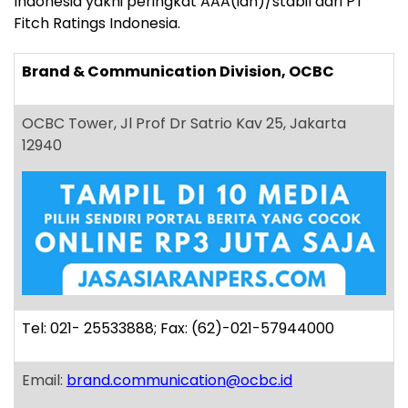
Indonesia
yakni peringkat AAA(idn)/stabil dari PT
Fitch Ratings Indonesia.
Brand & Communication Division, OCBC
OCBC Tower, Jl Prof Dr Satrio Kav 25, Jakarta
12940
Tel: 021- 25533888; Fax: (62)-021-57944000
Email:
brand.communication@ocbc.id