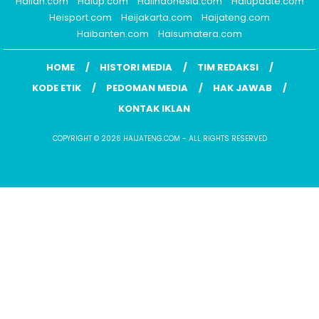
Haiidn.com
Haiup.com
Haiindonesia.com
Haiupdate.com
Heisport.com
Heijakarta.com
Haijateng.com
Haibanten.com
Haisumatera.com
HOME
HISTORI MEDIA
TIM REDAKSI
KODE ETIK
PEDOMAN MEDIA
HAK JAWAB
KONTAK IKLAN
COPYRIGHT © 2026 HAIJATENG.COM - ALL RIGHTS RESERVED