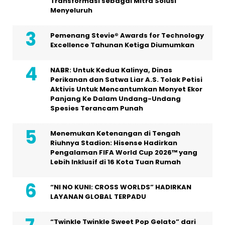
Transformasi sebagai Mitra Solusi
Menyeluruh
Pemenang Stevie® Awards for Technology
Excellence Tahunan Ketiga Diumumkan
NABR: Untuk Kedua Kalinya, Dinas
Perikanan dan Satwa Liar A.S. Tolak Petisi
Aktivis Untuk Mencantumkan Monyet Ekor
Panjang Ke Dalam Undang-Undang
Spesies Terancam Punah
Menemukan Ketenangan di Tengah
Riuhnya Stadion: Hisense Hadirkan
Pengalaman FIFA World Cup 2026™ yang
Lebih Inklusif di 16 Kota Tuan Rumah
“NI NO KUNI: CROSS WORLDS” HADIRKAN
LAYANAN GLOBAL TERPADU
“Twinkle Twinkle Sweet Pop Gelato” dari