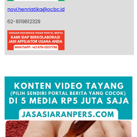
novi.henriatika@ocbc.id
62-8119812329