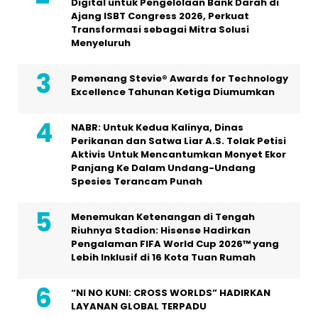
Digital untuk Pengelolaan Bank Darah di
Ajang ISBT Congress 2026, Perkuat
Transformasi sebagai Mitra Solusi
Menyeluruh
Pemenang Stevie® Awards for Technology
Excellence Tahunan Ketiga Diumumkan
NABR: Untuk Kedua Kalinya, Dinas
Perikanan dan Satwa Liar A.S. Tolak Petisi
Aktivis Untuk Mencantumkan Monyet Ekor
Panjang Ke Dalam Undang-Undang
Spesies Terancam Punah
Menemukan Ketenangan di Tengah
Riuhnya Stadion: Hisense Hadirkan
Pengalaman FIFA World Cup 2026™ yang
Lebih Inklusif di 16 Kota Tuan Rumah
“NI NO KUNI: CROSS WORLDS” HADIRKAN
LAYANAN GLOBAL TERPADU