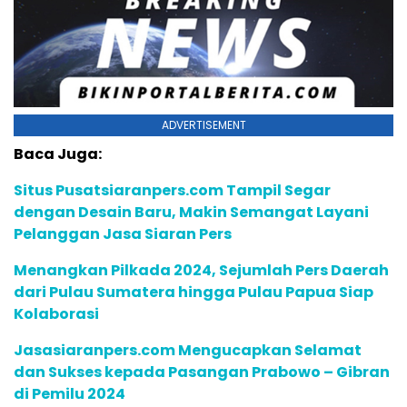
ADVERTISEMENT
Baca Juga:
Situs Pusatsiaranpers.com Tampil Segar
dengan Desain Baru, Makin Semangat Layani
Pelanggan Jasa Siaran Pers
Menangkan Pilkada 2024, Sejumlah Pers Daerah
dari Pulau Sumatera hingga Pulau Papua Siap
Kolaborasi
Jasasiaranpers.com Mengucapkan Selamat
dan Sukses kepada Pasangan Prabowo – Gibran
di Pemilu 2024