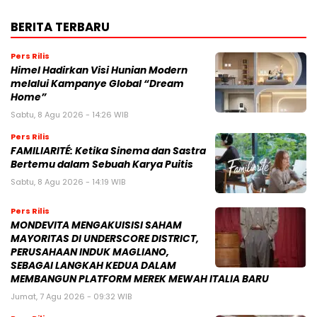
BERITA TERBARU
Pers Rilis
Himel Hadirkan Visi Hunian Modern
melalui Kampanye Global “Dream
Home”
Sabtu, 8 Agu 2026 - 14:26 WIB
Pers Rilis
FAMILIARITÉ: Ketika Sinema dan Sastra
Bertemu dalam Sebuah Karya Puitis
Sabtu, 8 Agu 2026 - 14:19 WIB
Pers Rilis
MONDEVITA MENGAKUISISI SAHAM
MAYORITAS DI UNDERSCORE DISTRICT,
PERUSAHAAN INDUK MAGLIANO,
SEBAGAI LANGKAH KEDUA DALAM
MEMBANGUN PLATFORM MEREK MEWAH ITALIA BARU
Jumat, 7 Agu 2026 - 09:32 WIB