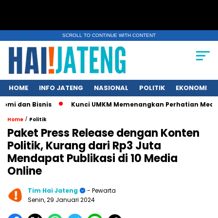
SCROLL TO CONTINUE WITH CONTENT
HOME
INFO JATENG
NASIONAL
POLITIK
EKONOMI
an Bisnis
Kunci UMKM Memenangkan Perhatian Media dan Pasa
/
Home
Politik
Paket Press Release dengan Konten
Politik, Kurang dari Rp3 Juta
Mendapat Publikasi di 10 Media
Online
Tim Hai Jateng
- Pewarta
Senin, 29 Januari 2024