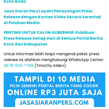
Kota Anda
Jasa Siaran Pers Layani Penayangan Press
Release dengan Konten Video Secara Serentak
di Puluhan Media
PENTING UNTUK CALON GUBERNUR: Publikasi
Press Release Setiap Hari di Semua Portal Berita
Kota dan Kabupaten
Untuk informasi lebih lanjut mengenai paket press
release ini, silahkan menghubungi WhatsApp Center:
0878 1555 7788
(Timothy Alden).