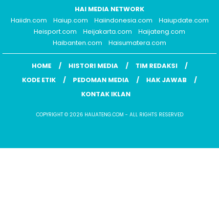
HAI MEDIA NETWORK
Haiidn.com
Haiup.com
Haiindonesia.com
Haiupdate.com
Heisport.com
Heijakarta.com
Haijateng.com
Haibanten.com
Haisumatera.com
HOME
HISTORI MEDIA
TIM REDAKSI
KODE ETIK
PEDOMAN MEDIA
HAK JAWAB
KONTAK IKLAN
COPYRIGHT © 2026 HAIJATENG.COM - ALL RIGHTS RESERVED