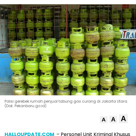
Polisi gerebek rumah penjual tabung gas curang di Jakarta Utara.
(Dok. Pekanbaru.go.id)
A
A
A
HALLOUPDATE.COM
– Personel Unit Kriminal Khusus