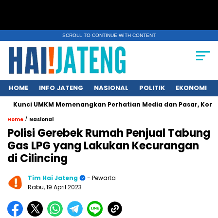
SCROLL TO CONTINUE WITH CONTENT
HOME
INFO JATENG
NASIONAL
POLITIK
EKONOMI
 UMKM Memenangkan Perhatian Media dan Pasar, Komunikasi Stra
/
Home
Nasional
Polisi Gerebek Rumah Penjual Tabung
Gas LPG yang Lakukan Kecurangan
di Cilincing
Tim Hai Jateng
- Pewarta
Rabu, 19 April 2023