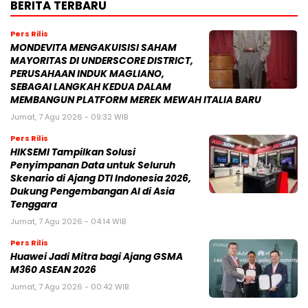
BERITA TERBARU
Pers Rilis
MONDEVITA MENGAKUISISI SAHAM
MAYORITAS DI UNDERSCORE DISTRICT,
PERUSAHAAN INDUK MAGLIANO,
SEBAGAI LANGKAH KEDUA DALAM
MEMBANGUN PLATFORM MEREK MEWAH ITALIA BARU
Jumat, 7 Agu 2026 - 09:32 WIB
Pers Rilis
HIKSEMI Tampilkan Solusi
Penyimpanan Data untuk Seluruh
Skenario di Ajang DTI Indonesia 2026,
Dukung Pengembangan AI di Asia
Tenggara
Jumat, 7 Agu 2026 - 04:14 WIB
Pers Rilis
Huawei Jadi Mitra bagi Ajang GSMA
M360 ASEAN 2026
Jumat, 7 Agu 2026 - 00:42 WIB