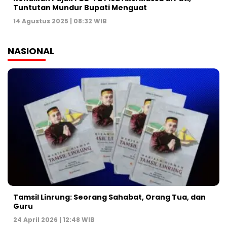
Tuntutan Mundur Bupati Menguat
14 Agustus 2025 | 08:32 WIB
NASIONAL
Tamsil Linrung: Seorang Sahabat, Orang Tua, dan
Guru
24 April 2026 | 12:48 WIB