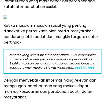
Pemberitaan yang masif dapat berperan sebagai
katalisator perubahan sosial.
Ketika masalah-masalah sosial yang penting
diangkat ke permukaan oleh media, masyarakat
cenderung lebih peduli dan mungkin tergerak untuk
bertindak.
Investor yang serius bisa mendapatkan 100% kepemilikan
media online dengan nama domain super cantik ini.
Silahkan ajukan penawaran harganya secara langsung
kepada owner media ini lewat WhatsApp:
08557777888.
Dengan menyebarkan informasi yang relevan dan
menggugah, pemberitaan yang meluas dapat
memicu kesadaran dan perubahan positif dalam
masyarakat.