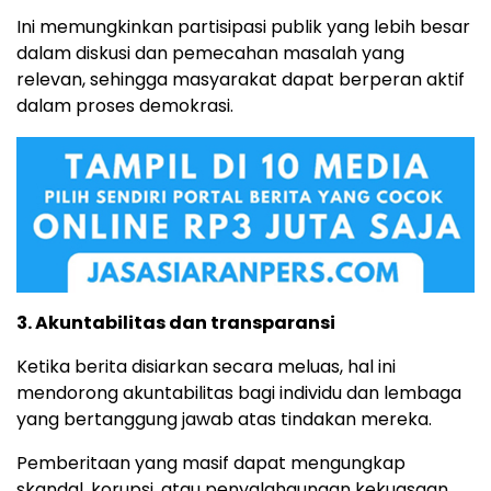
Ini memungkinkan partisipasi publik yang lebih besar
dalam diskusi dan pemecahan masalah yang
relevan, sehingga masyarakat dapat berperan aktif
dalam proses demokrasi.
3. Akuntabilitas dan transparansi
Ketika berita disiarkan secara meluas, hal ini
mendorong akuntabilitas bagi individu dan lembaga
yang bertanggung jawab atas tindakan mereka.
Pemberitaan yang masif dapat mengungkap
skandal, korupsi, atau penyalahgunaan kekuasaan,