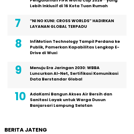
Pengalaman FIFA World Cup 2026™ yang
Lebih Inklusif di 16 Kota Tuan Rumah
“NI NO KUNI: CROSS WORLDS” HADIRKAN
LAYANAN GLOBAL TERPADU
InfiMotion Technology Tampil Perdana ke
Publik, Pamerkan Kapabilitas Lengkap E-
Drive di Wuxi
Menuju Era Jaringan 2030: WBBA
Luncurkan AI-Net, Sertifikasi Komunikasi
Data Berstandar Global
AdaKami Bangun Akses Air Bersih dan
Sanitasi Layak untuk Warga Dusun
Banjarsari Lampung Selatan
BERITA JATENG