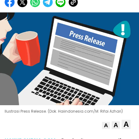
Ilustrasi Press Release. (Dok. Haiindonesia.com/M. Rifai Azhari)
A
A
A