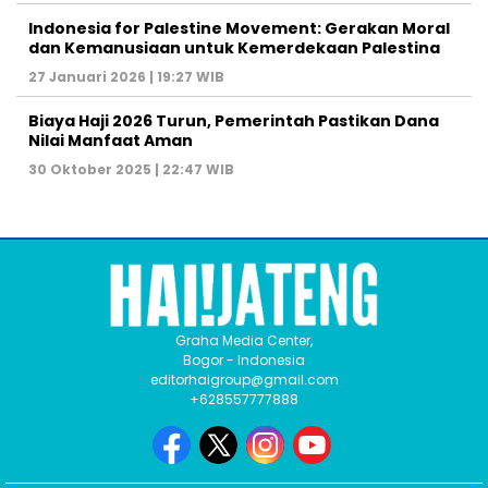
Indonesia for Palestine Movement: Gerakan Moral
dan Kemanusiaan untuk Kemerdekaan Palestina
27 Januari 2026 | 19:27 WIB
Biaya Haji 2026 Turun, Pemerintah Pastikan Dana
Nilai Manfaat Aman
30 Oktober 2025 | 22:47 WIB
Graha Media Center,
Bogor - Indonesia
editorhaigroup@gmail.com
+628557777888