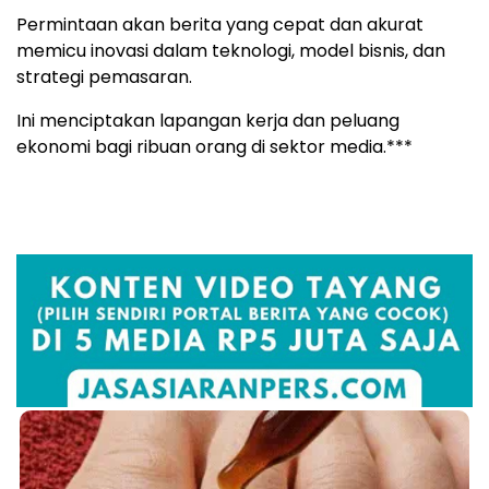
Permintaan akan berita yang cepat dan akurat
memicu inovasi dalam teknologi, model bisnis, dan
strategi pemasaran.
Ini menciptakan lapangan kerja dan peluang
ekonomi bagi ribuan orang di sektor media.***