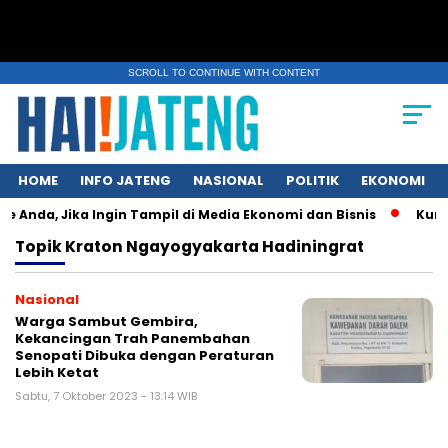
SCROLL TO CONTINUE WITH CONTENT
HOME
INFO JATENG
NASIONAL
POLITIK
EKONOMI
e Anda, Jika Ingin Tampil di Media Ekonomi dan Bisnis
Kunci 
Topik
Kraton Ngayogyakarta Hadiningrat
Nasional
Warga Sambut Gembira,
Kekancingan Trah Panembahan
Senopati Dibuka dengan Peraturan
Lebih Ketat
Sabtu, 7 Oktober 2023 - 13:14 WIB