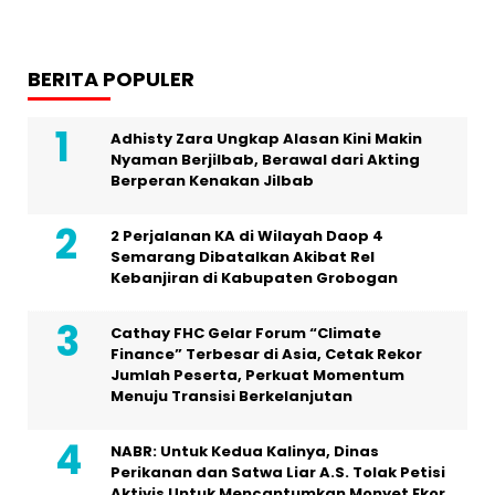
BERITA POPULER
Adhisty Zara Ungkap Alasan Kini Makin
Nyaman Berjilbab, Berawal dari Akting
Berperan Kenakan Jilbab
2 Perjalanan KA di Wilayah Daop 4
Semarang Dibatalkan Akibat Rel
Kebanjiran di Kabupaten Grobogan
Cathay FHC Gelar Forum “Climate
Finance” Terbesar di Asia, Cetak Rekor
Jumlah Peserta, Perkuat Momentum
Menuju Transisi Berkelanjutan
NABR: Untuk Kedua Kalinya, Dinas
Perikanan dan Satwa Liar A.S. Tolak Petisi
Aktivis Untuk Mencantumkan Monyet Ekor