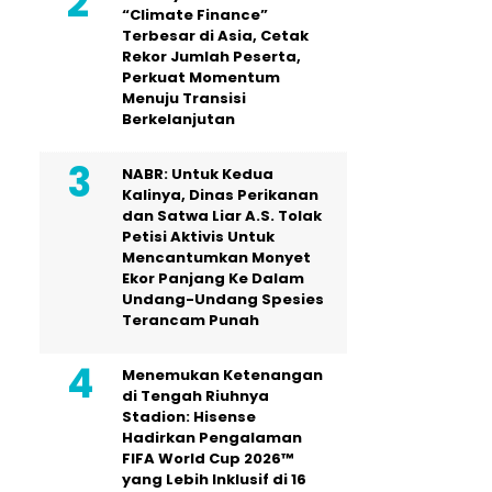
“Climate Finance”
Terbesar di Asia, Cetak
Rekor Jumlah Peserta,
Perkuat Momentum
Menuju Transisi
Berkelanjutan
NABR: Untuk Kedua
Kalinya, Dinas Perikanan
dan Satwa Liar A.S. Tolak
Petisi Aktivis Untuk
Mencantumkan Monyet
Ekor Panjang Ke Dalam
Undang-Undang Spesies
Terancam Punah
Menemukan Ketenangan
di Tengah Riuhnya
Stadion: Hisense
Hadirkan Pengalaman
FIFA World Cup 2026™
yang Lebih Inklusif di 16