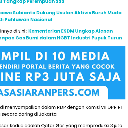
lisi Tangkap Perempuan SSS
abowo Subianto Dukung Usulan Aktivis Buruh Muda
di Pahlawan Nasional
innya di sini :
Kementerian ESDM Ungkap Alasan
rapan Gas Bumi dalam HGBT Industri Pupuk Turun
di menyampaikan dalam RDP dengan Komisi VII DPR RI
 secara daring di Jakarta.
esar kedua adalah Qatar Gas yang memproduksi 3 juta