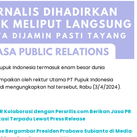
Pupuk Indonesia termasuk enam besar dunia
mpaikan oleh rektur Utama PT Pupuk Indonesia
di mengungkapkan hal tersebut, Rabu (3/4/2024).
R Kolaborasi dengan Persrilis.com Berikan Jasa PR
asi Terpadu Lewat Press Release
 Bergambar Presiden Prabowo Subianto di Media