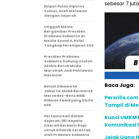
sebesar 7 juta
Empat Pulau Diputus
Sumut, Aceh Melawan
dengan Sejarah
Unggah Meme
Bergambar Presiden
Prabowo Subianto di
Media Sosial X, Polisi
Tangkap Perempuan SSS
Presiden Prabowo
Subianto Dukung Usulan
Aktivis Buruh Muda
Marsinah Jadi Pahlawan
Nasional
Baca Juga:
Belum Dibawa ke
Jakarta, Mobil Bermerek
Mercedes-Benz Milik
Persrilis.com
Ridwan Kamil yang Disita
Tampil di Me
KPK
Pertama Kali dalam
Kunci UMKM 
Sejarah, 961 Kepala
Komunikasi S
Daerah Berbaris Rapi
untuk Dilantik Serentak
oleh Prabowo Subianto
Jejak Uang H