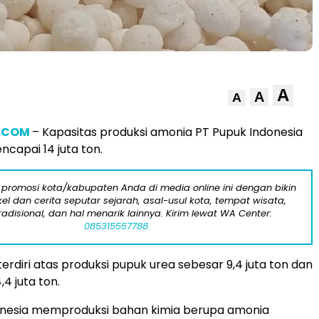
A
A
A
.COM
– Kapasitas produksi amonia PT Pupuk Indonesia
capai 14 juta ton.
 promosi kota/kabupaten Anda di media online ini dengan bikin
kel dan cerita seputar sejarah, asal-usul kota, tempat wisata,
tradisional, dan hal menarik lainnya. Kirim lewat WA Center:
085315557788.
 terdiri atas produksi pupuk urea sebesar 9,4 juta ton dan
4 juta ton.
onesia memproduksi bahan kimia berupa amonia