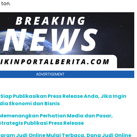
 ton.
ADVERTISEMENT
 Siap Publikasikan Press Release Anda, Jika Ingin
dia Ekonomi dan Bisnis
Memenangkan Perhatian Media dan Pasar,
trategis Publikasi Press Release
aram Judi Online Mulai Terbaca, Dana Judi Online