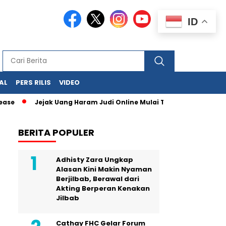
ID
AL
PERS RILIS
VIDEO
Jejak Uang Haram Judi Online Mulai Terbaca, Dana Judi Online R
BERITA POPULER
Adhisty Zara Ungkap
Alasan Kini Makin Nyaman
Berjilbab, Berawal dari
Akting Berperan Kenakan
Jilbab
Cathay FHC Gelar Forum