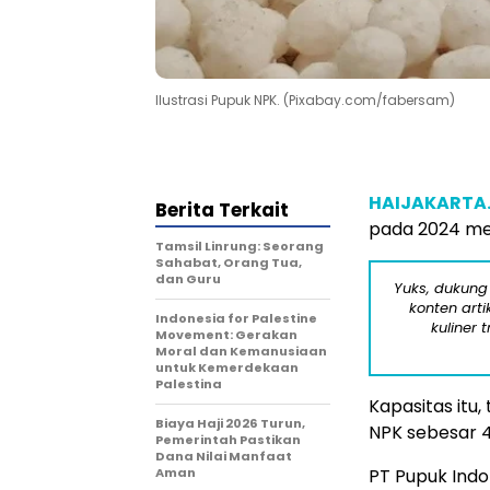
Ilustrasi Pupuk NPK. (Pixabay.com/fabersam)
HAIJAKARTA
Berita Terkait
pada 2024 men
Tamsil Linrung: Seorang
Sahabat, Orang Tua,
dan Guru
Yuks, dukung
konten arti
Indonesia for Palestine
kuliner 
Movement: Gerakan
Moral dan Kemanusiaan
untuk Kemerdekaan
Palestina
Kapasitas itu,
Biaya Haji 2026 Turun,
NPK sebesar 4,
Pemerintah Pastikan
Dana Nilai Manfaat
Aman
PT Pupuk Ind