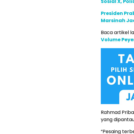
Sosial X, Po
Presiden Pr
Marsinah Ja
Baca artikel la
Volume Peye
Rahmad Priba
yang dipantau
“Pesaing terb